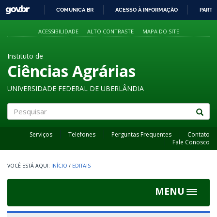
GOVBR
COMUNICA BR
ACESSO À INFORMAÇÃO
PARTI
IR
PARA
ACESSIBILIDADE
ALTO CONTRASTE
MAPA DO SITE
O
CONTEÚDO
Instituto de
Ciências Agrárias
UNIVERSIDADE FEDERAL DE UBERLÂNDIA
Pesquisar
Serviços
Telefones
Perguntas Frequentes
Contato
Fale Conosco
INÍCIO
/
EDITAIS
MENU
Toggle
navigat