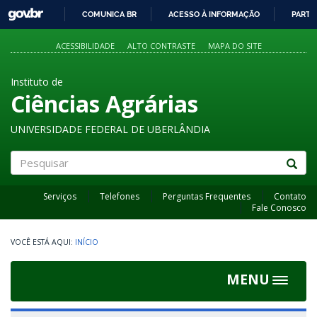
GOVBR
COMUNICA BR
ACESSO À INFORMAÇÃO
PARTI
IR
PARA
ACESSIBILIDADE
ALTO CONTRASTE
MAPA DO SITE
O
CONTEÚDO
Instituto de
Ciências Agrárias
UNIVERSIDADE FEDERAL DE UBERLÂNDIA
Pesquisar
Serviços
Telefones
Perguntas Frequentes
Contato
Fale Conosco
INÍCIO
MENU
Toggle
navigat