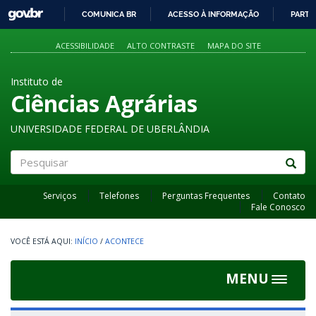
GOVBR
COMUNICA BR
ACESSO À INFORMAÇÃO
PARTI
IR
PARA
ACESSIBILIDADE
ALTO CONTRASTE
MAPA DO SITE
O
CONTEÚDO
Instituto de
Ciências Agrárias
UNIVERSIDADE FEDERAL DE UBERLÂNDIA
Pesquisar
Serviços
Telefones
Perguntas Frequentes
Contato
Fale Conosco
INÍCIO
/
ACONTECE
MENU
Toggle
navigat