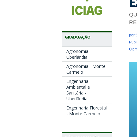
E
QU
RE
por
GRADUAÇÃO
Publ
Últi
Agronomia -
Uberlândia
Agronomia - Monte
Carmelo
Engenharia
Ambiental e
Sanitária -
Uberlândia
Engenharia Florestal
- Monte Carmelo