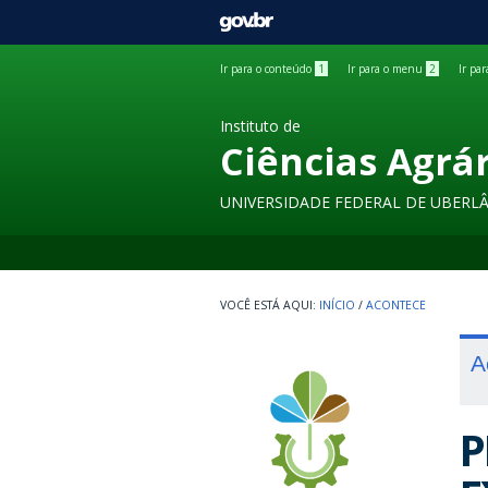
GOVBR
Ir para o conteúdo
1
Ir para o menu
2
Ir pa
Instituto de
Ciências Agrá
UNIVERSIDADE FEDERAL DE UBERL
INÍCIO
/
ACONTECE
A
P