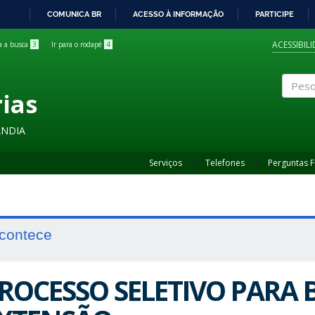
COMUNICA BR
ACESSO À INFORMAÇÃO
PARTICIPE
IR
PARA
ACESSIBIL
ra a busca
3
Ir para o rodapé
4
O
CONTEÚDO
rias
Pesqui
ÂNDIA
Serviços
Telefones
Perguntas 
contece
ROCESSO SELETIVO PARA 