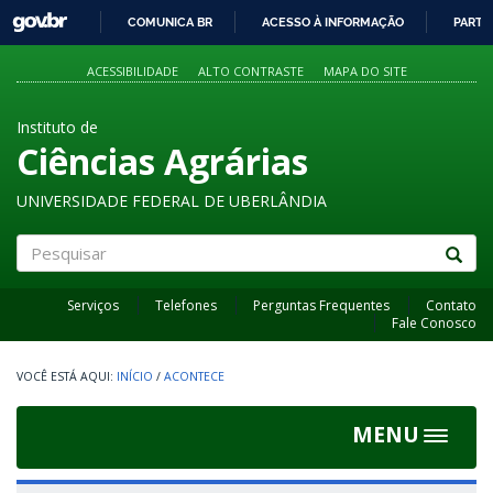
GOVBR
COMUNICA BR
ACESSO À INFORMAÇÃO
PARTI
IR
PARA
ACESSIBILIDADE
ALTO CONTRASTE
MAPA DO SITE
O
CONTEÚDO
Instituto de
Ciências Agrárias
UNIVERSIDADE FEDERAL DE UBERLÂNDIA
Pesquisar
Serviços
Telefones
Perguntas Frequentes
Contato
Fale Conosco
INÍCIO
/
ACONTECE
MENU
Toggle
navigat