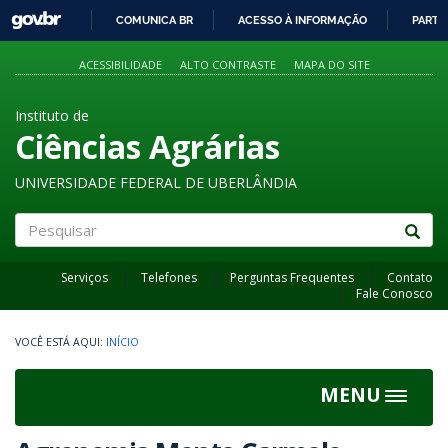
GOVBR
COMUNICA BR
ACESSO À INFORMAÇÃO
PARTI
IR
PARA
ACESSIBILIDADE
ALTO CONTRASTE
MAPA DO SITE
O
CONTEÚDO
Instituto de
Ciências Agrárias
UNIVERSIDADE FEDERAL DE UBERLÂNDIA
Pesquisar
Serviços
Telefones
Perguntas Frequentes
Contato
Fale Conosco
INÍCIO
MENU
Toggle
navigat