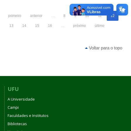
João
Vitor
primeiro
anterior
…
8
9
10
11
12
Cantú
13
14
15
16
…
próximo
último
Voltar para o topo
UFU
A Universidade
Campi
Faculdades e Institutos
Bibliotecas