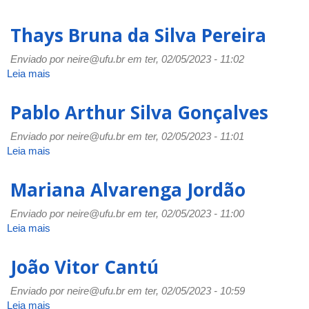
Vanessa
Prado
Thays Bruna da Silva Pereira
Carneiro
Enviado por
neire@ufu.br
em ter, 02/05/2023 - 11:02
Leia mais
sobre
Thays
Bruna
Pablo Arthur Silva Gonçalves
da
Silva
Enviado por
neire@ufu.br
em ter, 02/05/2023 - 11:01
Pereira
Leia mais
sobre
Pablo
Arthur
Mariana Alvarenga Jordão
Silva
Gonçalves
Enviado por
neire@ufu.br
em ter, 02/05/2023 - 11:00
Leia mais
sobre
Mariana
Alvarenga
João Vitor Cantú
Jordão
Enviado por
neire@ufu.br
em ter, 02/05/2023 - 10:59
Leia mais
sobre