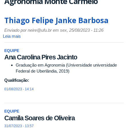
Agronomia Monte Carmelo
Thiago Felipe Janke Barbosa
Enviado por
neire@ufu.br
em sex, 25/08/2023 - 11:26
Leia mais
sobre
Thiago
Felipe
EQUIPE
Janke
Ana Carolina Pires Jacinto
Barbosa
Graduação em Agronomia (Universidade universidade
Federal de Uberlândia, 2019)
Qualificação:
01/08/2023 - 14:14
EQUIPE
Camila Soares de Oliveira
31/07/2023 - 13:57